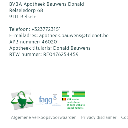
BVBA Apotheek Bauwens Donald
Belseledorp 68
9111
Belsele
Telefoon:
+3237723151
E-mailadres:
apotheek.bauwens@
telenet.be
APB nummer:
460201
Apotheek titularis:
Donald Bauwens
BTW nummer:
BE0476254459
Algemene verkoopsvoorwaarden
Privacy disclaimer
Coo