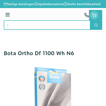
Ga naar de inhoud
Veilige betalingen
Apothekersadvies
Snelle beschikbaarheid
Menu
Zoek
Product, merk, categorie...
Bota Ortho Df 1100 Wh N6