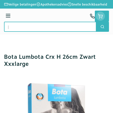
Ga naar de inhoud
Veilige betalingen
Apothekersadvies
Snelle beschikbaarheid
Menu
Zoek
Product, merk, categorie...
Bota Lumbota Crx H 26cm Zwart
Xxxlarge