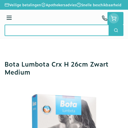
Ga naar de inhoud
Veilige betalingen
Apothekersadvies
Snelle beschikbaarheid
Menu
Zoek
Product, merk, categorie...
Bota Lumbota Crx H 26cm Zwart
Medium