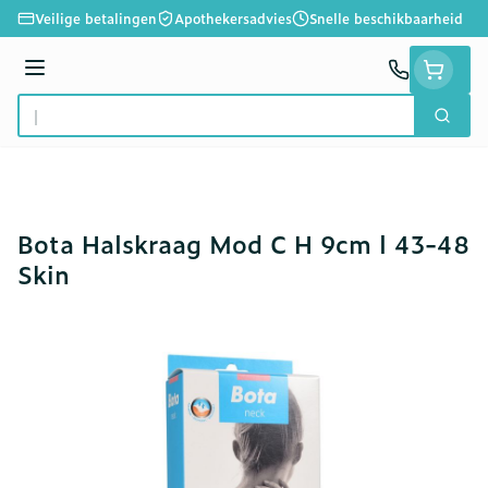
Ga naar de inhoud
Veilige betalingen
Apothekersadvies
Snelle beschikbaarheid
Menu
Zoek
Product, merk, categorie...
Bota Halskraag Mod C H 9cm l 43-48
Skin