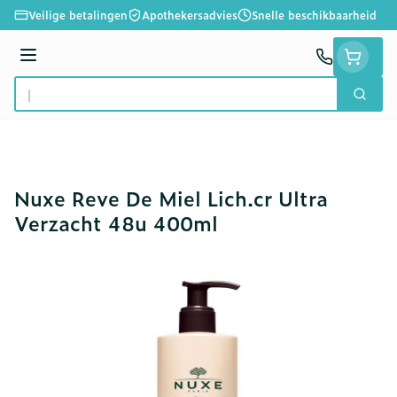
Ga naar de inhoud
Veilige betalingen
Apothekersadvies
Snelle beschikbaarheid
Menu
Zoek
Product, merk, categorie...
Nuxe Reve De Miel Lich.cr Ultra
Verzacht 48u 400ml