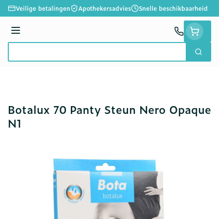
Ga naar de inhoud
Veilige betalingen
Apothekersadvies
Snelle beschikbaarheid
Menu
Zoek
Product, merk, categorie...
Botalux 70 Panty Steun Nero Opaque
N1