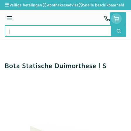
Ga naar de inhoud
Veilige betalingen
Apothekersadvies
Snelle beschikbaarheid
Menu
Zoek
Product, merk, categorie...
Bota Statische Duimorthese l S