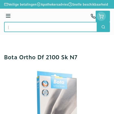
Ga naar de inhoud
Veilige betalingen
Apothekersadvies
Snelle beschikbaarheid
Menu
Zoek
Product, merk, categorie...
Bota Ortho Df 2100 Sk N7