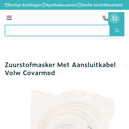
Ga naar de inhoud
Veilige betalingen
Apothekersadvies
Snelle beschikbaarheid
Menu
Zoek
Product, merk, categorie...
Zuurstofmasker Met Aansluitkabel
Volw Covarmed