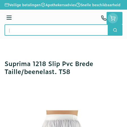
Ga naar de inhoud
Veilige betalingen
Apothekersadvies
Snelle beschikbaarheid
Menu
Zoek
Product, merk, categorie...
Suprima 1218 Slip Pvc Brede
Taille/beenelast. T58