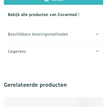
Bekijk alle producten van Covarmed
Beschikbare leveringsmethoden
Gegevens
Gerelateerde producten
Navigeren door de elementen van de carrousel is mogeli
Druk om carrousel over te slaan
Druk op om naar carrouselnavigatie te gaan