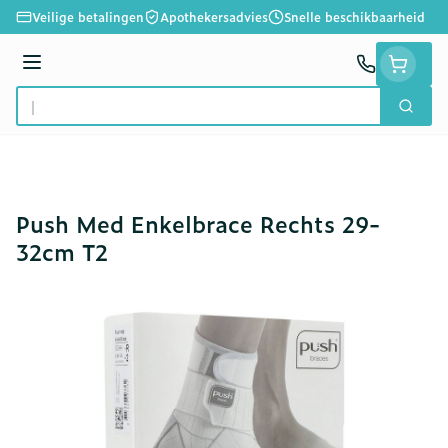
Ga naar de inhoud
Veilige betalingen
Apothekersadvies
Snelle beschikbaarheid
Menu
Zoek
Product, merk, categorie...
Push Med Enkelbrace Rechts 29-
32cm T2