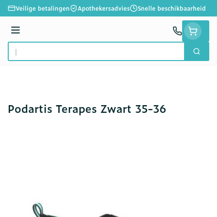
Ga naar de inhoud
Veilige betalingen
Apothekersadvies
Snelle beschikbaarheid
Menu
Zoek
Product, merk, categorie...
Podartis Terapes Zwart 35-36