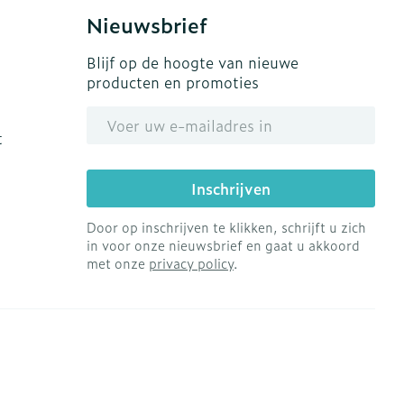
s
Bed
Nieuwsbrief
Doorliggen - decubitis
ing zon
Blijf op de hoogte van nieuwe
Toon meer
gie
Urinewegen
producten en promoties
E-mail adres
eid, spanning
Stoppen met roken
t
t en intieme
en
Gezichtsreiniging -
Instrumenten
Inschrijven
 -
ontschminken
che
Anti tumor middelen
Door op inschrijven te klikken, schrijft u zich
 en
Reinigingsmelk, - crème,
in voor onze nieuwsbrief en gaat u akkoord
tie
-olie en gel
met onze
privacy policy
.
Anesthesie
ijn
Tonic - lotion
rzorging
Micellair water
ie
Diverse
Specifiek voor de ogen
oet
geneesmiddelen
Toon meer