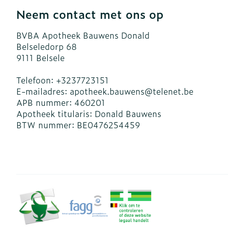
Blaren
Zuurstof
Neem contact met ons op
Eelt
BVBA Apotheek Bauwens Donald
Ademhalingsst
Eksteroog - l
Belseledorp 68
9111
Belsele
Toon meer
Spieren en ge
Telefoon:
+3237723151
E-mailadres:
apotheek.bauwens@
telenet.be
Specifiek vo
Naalden en sp
APB nummer:
460201
Apotheek titularis:
Donald Bauwens
Infecties
Lichaamsverz
Spuiten
BTW nummer:
BE0476254459
Deodorant
Oplossing voor
Gezichtsverzo
Naalden
Luizen
Naalden voor 
- pennaalden
Diagnostica
Toon meer