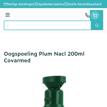
Ga naar de inhoud
Veilige betalingen
Apothekersadvies
Snelle beschikbaarheid
Menu
Zoek
Product, merk, categorie...
Oogspoeling Plum Nacl 200ml
Covarmed