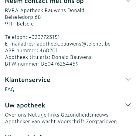
Neem contact met ons op
BVBA Apotheek Bauwens Donald
Belseledorp 68
9111
Belsele
Telefoon:
+3237723151
E-mailadres:
apotheek.bauwens@
telenet.be
APB nummer:
460201
Apotheek titularis:
Donald Bauwens
BTW nummer:
BE0476254459
Klantenservice
FAQ
Uw apotheek
Over ons
Nuttige links
Gezondheidsnieuws
Apotheker van wacht
Voorschrift
Zorgtarieven