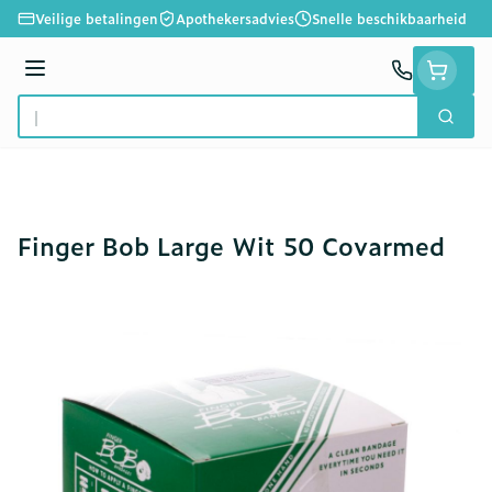
Ga naar de inhoud
Veilige betalingen
Apothekersadvies
Snelle beschikbaarheid
Menu
Zoek
Product, merk, categorie...
Finger Bob Large Wit 50 Covarmed