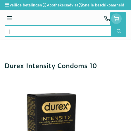
Ga naar de inhoud
Veilige betalingen
Apothekersadvies
Snelle beschikbaarheid
Menu
Zoek
Product, merk, categorie...
Durex Intensity Condoms 10