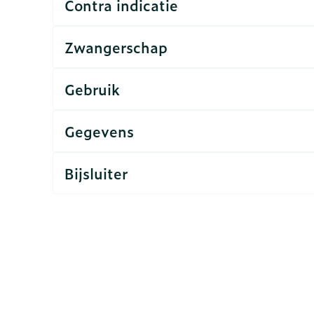
Contra indicatie
rging
Supplementen
Insectenw
Zwangerschap
n
Mondmaskers
middelen
nissen
Gebruik
d -
uid
Gegevens
id
Bijsluiter
Zelfbruiner
Scheren