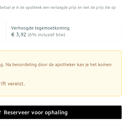
rapie
Toon meer
etaal je in de apotheek een verlaagde prijs en niet de prijs die op
Diagnosetesten en
 stress
Vlooien en teken
meetapparatuur
Oren
Mond en keel
Verhoogde tegemoetkoming
€ 3,92
Alcoholtest
(6% inclusief btw)
ng
Oordopjes
Zuigtabletten
therapie -
Mond, muil of snavel
Bloeddrukmeter
ls
d
 en -druppels
Oorreiniging
Spray - oplossing
Cholesteroltest
l
zen
Oordruppels
Hartslagmeter
dig. Na beoordeling door de apotheker kan je het komen
n
hulpmiddelen
Toon meer
ft vereist.
Ergonomie
herming
nning en -
Hygiëne
Aambeien
es
Reserveer
voor ophaling
Ademhaling en zuurstof
Bad en douche
je
Badkamer