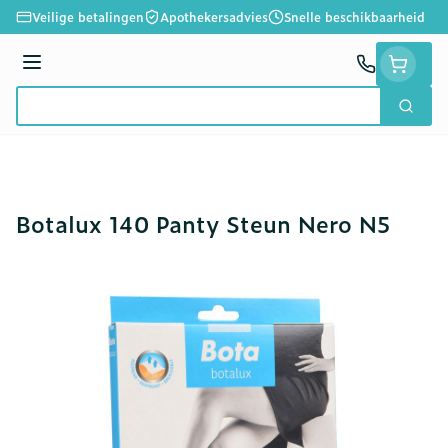
Ga naar de inhoud
Veilige betalingen
Apothekersadvies
Snelle beschikbaarheid
Menu
Zoek
Product, merk, categorie...
Botalux 140 Panty Steun Nero N5