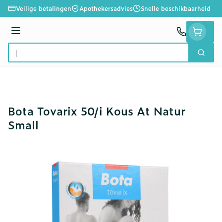
Ga naar de inhoud
Veilige betalingen
Apothekersadvies
Snelle beschikbaarheid
Menu
Zoek
Product, merk, categorie...
Bota Tovarix 50/i Kous At Natur
Small