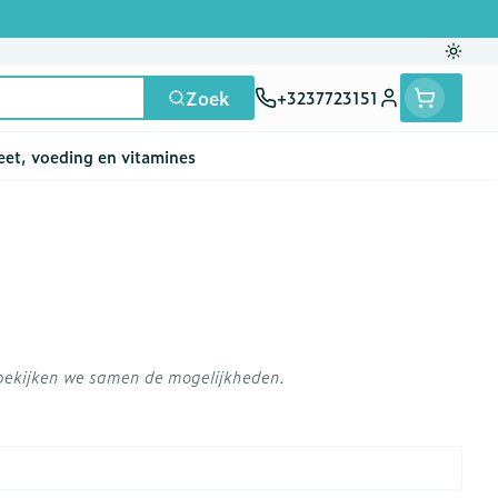
Overs
Zoek
+3237723151
Klant menu
eet, voeding en vitamines
en
e
ten
rts
Handen
Voedingstherapie &
Zicht
Gemmotherapie
Incontinentie
Paarden
Mineralen, vitaminen
ten
welzijn
en tonica
deren
Handverzorging
Onderleggers
A
Ogen
Mineralen
 gewrichten
Steunkousen
en
apslingerie
Handhygiëne
Luierbroekje
ten - detox
Neus
Vitaminen
 bekijken we samen de mogelijkheden.
 en hygiëne
Manicure & pedicure
Inlegverband
n
Keel
en
Incontinentieslips
Botten, spieren en
ten
Toon meer
gewrichten
vogels
Fytotherapie
Wondzorg