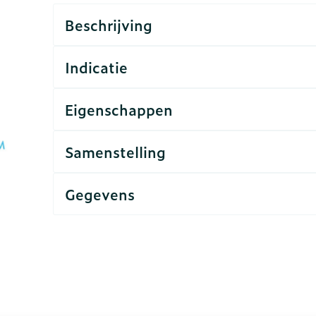
it 50+ categorie
warmtethe
Beschrijving
Wondzorg
EHBO
geneeskunde categorie
even
Spieren en gewrichten
Gemoed en
Neus
Ogen
Ogen
Neus
lie
Homeopathie
Indicatie
Vilt
Podologie
rg en EHBO categorie
n
Spray
Ooginfecties
Oogspoeli
Tabletten
Handschoenen
Cold - Hot 
Oren
Ogen
Eigenschappen
Anti allergische en anti
Oogdruppe
warm/kou
Neussprays
aal
Wondhelend
n insecten categorie
s
inflammatoire middelen
Creme - ge
Verbanddo
Brandwonden
f pluimen
Accessoires
 flos
s -
Ontzwellende middelen
Samenstelling
Droge oge
Medische 
iddelen categorie
Toon meer
Glaucoom
Toon meer
Gegevens
Toon meer
ie en
Diabetes
Stoma
nen
Nagels
Hart- en bloedvaten
Zonnebesc
Bloedverdu
Bloedglucosemeter
Stomazakj
stolling
ellen
 eelt en
Nagellak
Aftersun
Teststrips en naalden
Stomaplaat
soires
 spray
Kalk- en schimmelnagels
Lippen
lijk met de tabtoets. Je kunt de carrousel overslaan of 