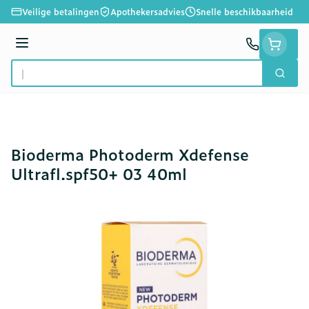
Ga naar de inhoud
Veilige betalingen
Apothekersadvies
Snelle beschikbaarheid
Menu
Zoek
Product, merk, categorie...
Bioderma Photoderm Xdefense
Ultrafl.spf50+ 03 40ml