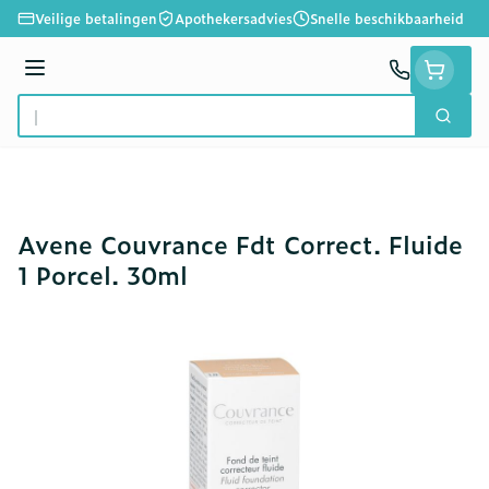
Ga naar de inhoud
Veilige betalingen
Apothekersadvies
Snelle beschikbaarheid
Menu
Zoek
Product, merk, categorie...
Avene Couvrance Fdt Correct. Fluide
1 Porcel. 30ml