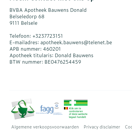
BVBA Apotheek Bauwens Donald
Belseledorp 68
9111
Belsele
Telefoon:
+3237723151
E-mailadres:
apotheek.bauwens@
telenet.be
APB nummer:
460201
Apotheek titularis:
Donald Bauwens
BTW nummer:
BE0476254459
Algemene verkoopsvoorwaarden
Privacy disclaimer
Coo