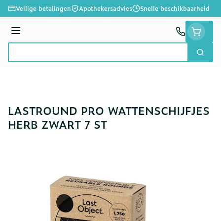
Ga naar de inhoud
Veilige betalingen
Apothekersadvies
Snelle beschikbaarheid
Menu
Zoek
Product, merk, categorie...
LASTROUND PRO WATTENSCHIJFJES
HERB ZWART 7 ST