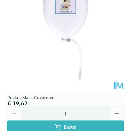
Kamertemperatuur (15°C -
Behoud
25°C)
Pocket Mask Covarmed
€ 19,62
Aantal
Bestel