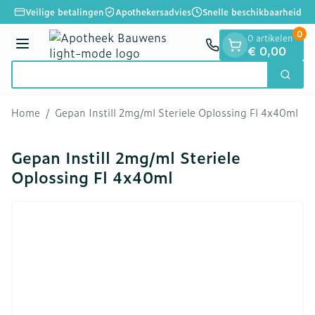
Dia 1 van 1
Ga naar de inhoud
Veilige betalingen
Apothekersadvies
Snelle beschikbaarheid
0
0 artikelen
Menu
€ 0,00
Zoek
Product, merk, categorie...
Home
/
Gepan Instill 2mg/ml Steriele Oplossing Fl 4x40ml
Gepan Instill 2mg/ml Steriele
Oplossing Fl 4x40ml