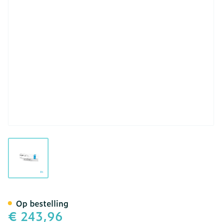
View larger image
Gepan Instill 2mg/ml Steri
Op bestelling
€ 243,96