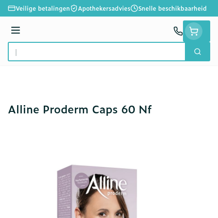
Ga naar de inhoud
Veilige betalingen
Apothekersadvies
Snelle beschikbaarheid
Menu
Zoek
Product, merk, categorie...
Alline Proderm Caps 60 Nf