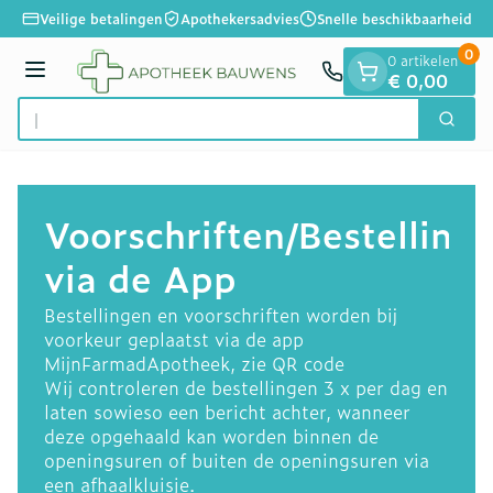
Dia 1 van 1
Ga naar de inhoud
Veilige betalingen
Apothekersadvies
Snelle beschikbaarheid
0
0 artikelen
Menu
€ 0,00
Vind snel
Zoek
Product, merk, categorie...
Voorschriften/Bestelling
via de App
Bestellingen en voorschriften worden bij
voorkeur geplaatst via de app
MijnFarmadApotheek, zie QR code
Wij controleren de bestellingen 3 x per dag en
laten sowieso een bericht achter, wanneer
deze opgehaald kan worden binnen de
openingsuren of buiten de openingsuren via
een afhaalkluisje.