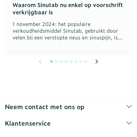
Waarom Sinutab nu enkel op voorschrift
verkrijgbaar is
1 november 2024: het populaire
verkoudheidsmiddel Sinutab, gebruikt door
velen bij een verstopte neus en sinuspijn, is
enkel nog verkrijgbaar op voorschrift. Dit
besluit werd genomen door het Federaal
Agentschap voor Geneesmiddelen en
Gezondheidsproducten (FAGG) en heeft alles
te maken met de aanwezigheid van de
werkzame stof
pseudo-efedrine
in het
middel. Hoewel pseudo-efedrine zeer
effectief is bij het verlichten van symptomen
van een verkoudheid, kan het in zeldzame
gevallen ernstige bijwerkingen veroorzaken.
Neem contact met ons op
Daarom is er nu voorzichtiger toezicht nodig
op het gebruik van dit middel.
Klantenservice