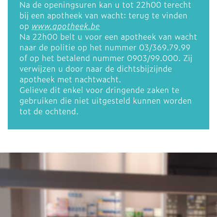
Na de openingsuren kan u tot 22h00 terecht
bij een apotheek van wacht: terug te vinden
op
www.apotheek.be
Na 22h00 belt u voor een apotheek van wacht
naar de politie op het nummer 03/369.79.99
of op het betalend nummer 0903/99.000. Zij
verwijzen u door naar de dichtsbijzijnde
apotheek met nachtwacht.
Gelieve dit enkel voor dringende zaken te
gebruiken die niet uitgesteld kunnen worden
tot de ochtend.