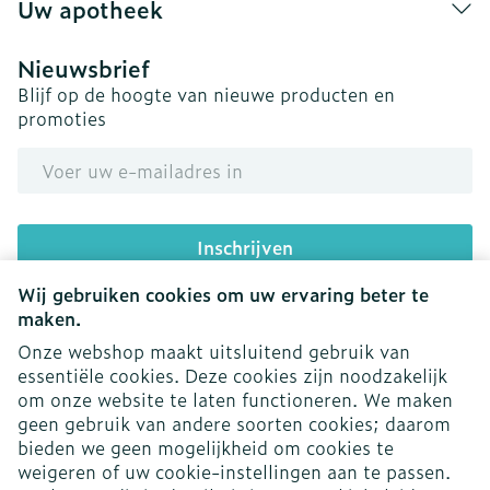
Uw apotheek
Nieuwsbrief
Blijf op de hoogte van nieuwe producten en
promoties
E-mail adres
Inschrijven
Wij gebruiken cookies om uw ervaring beter te
Door op inschrijven te klikken, schrijft u zich in voor onze
nieuwsbrief en gaat u akkoord met onze
privacy policy
.
maken.
Onze webshop maakt uitsluitend gebruik van
essentiële cookies. Deze cookies zijn noodzakelijk
om onze website te laten functioneren. We maken
geen gebruik van andere soorten cookies; daarom
bieden we geen mogelijkheid om cookies te
weigeren of uw cookie-instellingen aan te passen.
Juridische links